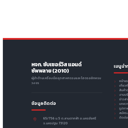
หจก. ซับเซอร์วิส แอนด์
เมนูนำ
ซัพพลาย (2010)
ผู้นำด้านเครื่องมืออุตสาหกรรมและไฮดรอลิกครบ
หน้าแ
วงจร
เกี่ยว
สินค้า
งานบร
ข่าวส
ข้อมูลติดต่อ
บทคว
รูปภา
สมัคร
ติดต่อ
65/756 ม.5 ต.ลานตากฟ้า อ.นครชัยศรี
จ.นครปฐม 73120