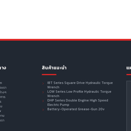
ทาง
สินค้าแนะนำ
แผ
รก
IBT Series Square Drive Hydraulic Torque
Wrench
กับเรา
LOW Series Low Profile Hydraulic Torque
ต่างๆ
Wrench
ิการ
DHP Series Double Engine High Speed
าร
Electric Pump
าม
Battery-Operated Grease-Gun 20v
พ
งาน
เรา