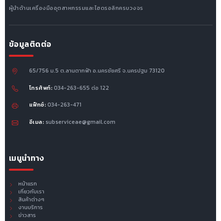
ผู้นำด้านเครื่องมืออุตสาหกรรมและไฮดรอลิกครบวงจร
ข้อมูลติดต่อ
65/756 ม.5 ต.ลานตากฟ้า อ.นครชัยศรี จ.นครปฐม 73120
โทรศัพท์:
034-263-655 ต่อ 122
แฟ็กซ์:
034-263-471
อีเมล:
subserviceae@gmail.com
เมนูนำทาง
หน้าแรก
เกี่ยวกับเรา
สินค้าต่างๆ
งานบริการ
ข่าวสาร