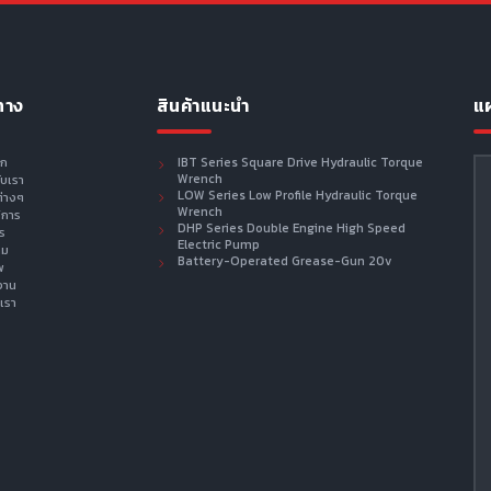
ทาง
สินค้าแนะนำ
แผ
รก
IBT Series Square Drive Hydraulic Torque
Wrench
กับเรา
LOW Series Low Profile Hydraulic Torque
ต่างๆ
Wrench
ิการ
DHP Series Double Engine High Speed
าร
Electric Pump
าม
Battery-Operated Grease-Gun 20v
พ
งาน
เรา