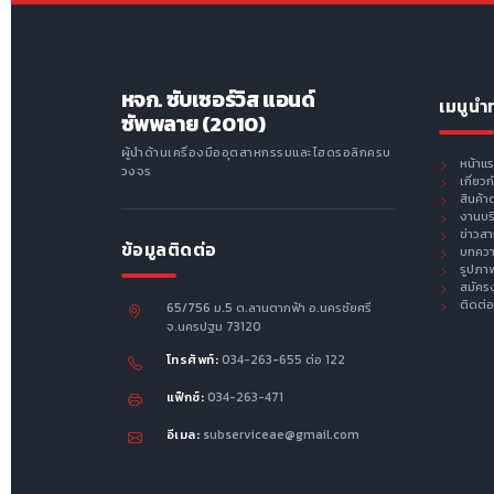
หจก. ซับเซอร์วิส แอนด์
เมนูนำ
ซัพพลาย (2010)
ผู้นำด้านเครื่องมืออุตสาหกรรมและไฮดรอลิกครบ
หน้าแ
วงจร
เกี่ยว
สินค้า
งานบร
ข่าวส
ข้อมูลติดต่อ
บทคว
รูปภา
สมัคร
ติดต่อ
65/756 ม.5 ต.ลานตากฟ้า อ.นครชัยศรี
จ.นครปฐม 73120
โทรศัพท์:
034-263-655 ต่อ 122
แฟ็กซ์:
034-263-471
อีเมล:
subserviceae@gmail.com