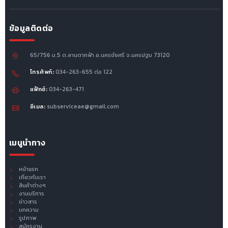
ข้อมูลติดต่อ
65/756 ม.5 ต.ลานตากฟ้า อ.นครชัยศรี จ.นครปฐม 73120
โทรศัพท์:
034-263-655 ต่อ 122
แฟ็กซ์:
034-263-471
อีเมล:
subserviceae@gmail.com
เมนูนำทาง
หน้าแรก
เกี่ยวกับเรา
สินค้าต่างๆ
งานบริการ
ข่าวสาร
บทความ
รูปภาพ
สมัครงาน