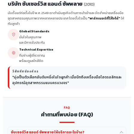
บริษัท ซับเซอร์วิส แอนด์ ซัพพลาย
(2010)
นับตั้งแต่ก่อตั้งในปี พ.ศ. 2549 เราดำเนินธุรกิจด้านการนำเข้าและจัดจำหน่ายเครื่องมือ
อุตสาหกรรมคุณภาพจากหลากหลายประเทศ โดยตั้งใจเป็น
"พาร์ทเนอร์ที่ไว้ใจได้"
ให้
กับลูกค้า
Global Standards
มั่นใจในคุณภาพ
และมีการรับประกัน
Technical Expertise
ทีมช่างผู้เชี่ยวชาญ
พร้อมดูแลใกล้ชิด
วิสัยทัศน์องค์กร
"มุ่งเป็นตัวเลือกอันดับหนึ่งในใจลูกค้า เมื่อนึกถึงเครื่องมือไฮดรอลิกและ
อุปกรณ์อุตสาหกรรมแบบครบวงจร"
FAQ
คำถามที่พบบ่อย (FAQ)
ซับเซอร์วิส แอนด์ ซัพพลาย ให้บริการอะไรบ้าง?