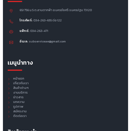
65/756 ม.5 ต.ลานตากฟ้า อ.นครชัยศรี จ.นครปฐม 73120
โทรศัพท์:
034-263-655 ต่อ 122
แฟ็กซ์:
034-263-471
อีเมล:
subserviceae@gmail.com
เมนูนำทาง
หน้าแรก
เกี่ยวกับเรา
สินค้าต่างๆ
งานบริการ
ข่าวสาร
บทความ
รูปภาพ
สมัครงาน
ติดต่อเรา