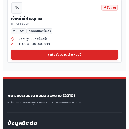
รับด่วน
เจ้าหน้าที่ฝ่ายบุคคล
HR OFFICER
งานประจำ
ออฟฟิศนครชัยศรี
นครปฐม (นครชัยศรี)
15,000 - 30,000 บาท
สนใจร่วมงานตำแหน่งนี้
หจก. ซับเซอร์วิส แอนด์ ซัพพลาย (2010)
ผู้นำด้านเครื่องมืออุตสาหกรรมและไฮดรอลิกครบวงจร
ข้อมูลติดต่อ