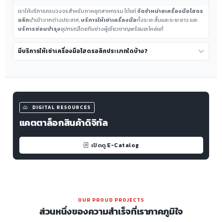
เราให้บริการครบวงจรสำหรับภาคอุตสาหกรรม ได้แก่
จัดจำหน่ายเครื่องมือไฮดร
อลิก
นำเข้าจากต่างประเทศ,
บริการให้เช่าเครื่องมือ
ทั้งระยะสั้นและระยะยาว และ
บริการซ่อมบำรุง
อุปกรณ์โดยทีมช่างผู้เชี่ยวชาญพร้อมอะไหล่แท้
มีบริการให้เช่าเครื่องมือไฮดรอลิกประเภทใดบ้าง?
DIGITAL RESOURCES
แคตตาล็อกสินค้าดิจิทัล
เปิดดู E-Catalog
OUR PROUD PROJECTS
ส่วนหนึ่งของความสำเร็จที่เราภาคภูมิใจ