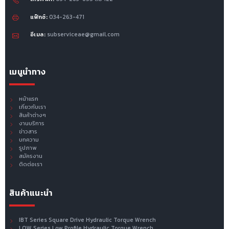
แฟ็กซ์:
034-263-471
อีเมล:
subserviceae@gmail.com
เมนูนำทาง
หน้าแรก
เกี่ยวกับเรา
สินค้าต่างๆ
งานบริการ
ข่าวสาร
บทความ
รูปภาพ
สมัครงาน
ติดต่อเรา
สินค้าแนะนำ
IBT Series Square Drive Hydraulic Torque Wrench
LOW Series Low Profile Hydraulic Torque Wrench