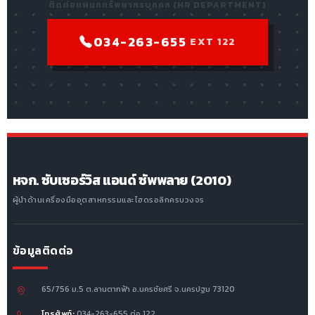
ติดต่อแผนกทรัพยากรบุคคล (HR DEPARTMENT)
034-263-655
EXT 122
หจก. ซับเซอร์วิส แอนด์ ซัพพลาย (2010)
ผู้นำด้านเครื่องมืออุตสาหกรรมและไฮดรอลิกครบวงจร
ข้อมูลติดต่อ
65/756 ม.5 ต.ลานตากฟ้า อ.นครชัยศรี จ.นครปฐม 73120
โทรศัพท์:
034-263-655 ต่อ 122