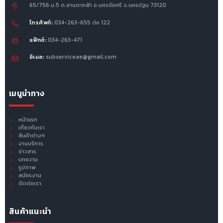
65/756 ม.5 ต.ลานตากฟ้า อ.นครชัยศรี จ.นครปฐม 73120
โทรศัพท์:
034-263-655 ต่อ 122
แฟ็กซ์:
034-263-471
อีเมล:
subserviceae@gmail.com
เมนูนำทาง
หน้าแรก
เกี่ยวกับเรา
สินค้าต่างๆ
งานบริการ
ข่าวสาร
บทความ
รูปภาพ
สมัครงาน
ติดต่อเรา
สินค้าแนะนำ