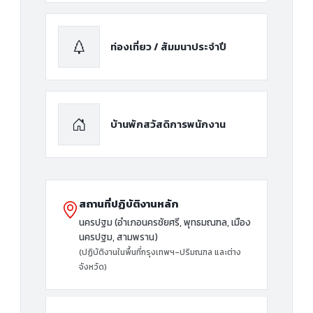
ท่องเที่ยว / สัมมนาประจำปี
บ้านพักสวัสดิการพนักงาน
สถานที่ปฏิบัติงานหลัก
นครปฐม (อำเภอนครชัยศรี, พุทธมณฑล, เมือง
นครปฐม, สามพราน)
(ปฏิบัติงานในพื้นที่กรุงเทพฯ-ปริมณฑล และต่าง
จังหวัด)